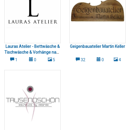
Lauras Atelier - Bettwäsche &
Geigenbauatelier Martin Keller
Tischwäsche & Vorhänge nach
Mass Frauenfeld u. Umgebung
1
0
5
32
0
4