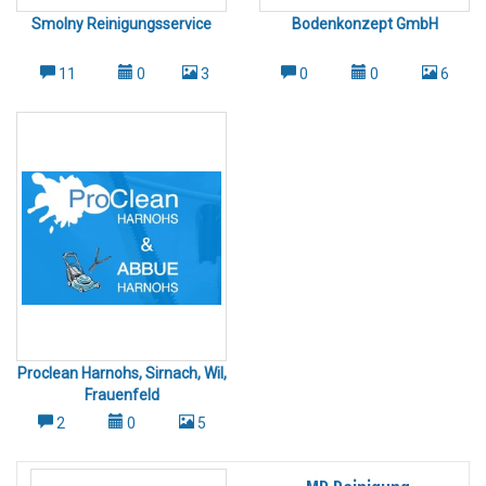
Smolny Reinigungsservice
Bodenkonzept GmbH
11
0
3
0
0
6
Proclean Harnohs, Sirnach, Wil,
Frauenfeld
2
0
5