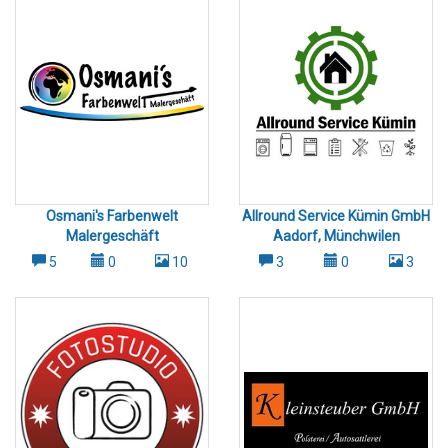
Firmen Fenster-, Treppenhaus- und Spezialreinigungen
Gartenpflege und saisonale Außenarbeiten Stärken & Werte:
Das Unternehmen legt großen Wert auf: Kundennähe:
Persönlicher Kontakt und individuelle Beratung Qualität:
Gründliche Reinigung mit modernem Equipment Flexibilität:
Anpassung an Kundenwünsche und Zeitpläne Nachhaltigkeit:
Umweltfreundliche Reinigungsmittel und
ressourcenschonende Verfahren Philosophie: MD Reinigung
verfolgt das Ziel, nicht nur sauber zu machen, sondern
Vertrauen zu schaffen. Kundenzufriedenheit steht im
Mittelpunkt – das Team arbeitet so lange, bis der Kunde
Osmani's Farbenwelt
Allround Service Kümin GmbH
vollständig zufrieden ist. Kooperationen: MD Reinigung setzt
Malergeschäft
Aadorf, Münchwilen
auf ein starkes Netzwerk aus Partnerfirmen, um umfassende
5
0
10
3
0
3
Dienstleistungen aus einer Hand anbieten zu können.