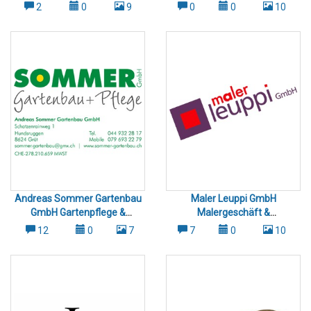
2
0
9
0
0
10
Andreas Sommer Gartenbau
Maler Leuppi GmbH
GmbH Gartenpflege &
Malergeschäft &
Gartenbau Uster Wetzikon
Tapeziergeschäft Winterthur
12
0
7
7
0
10
Gossau