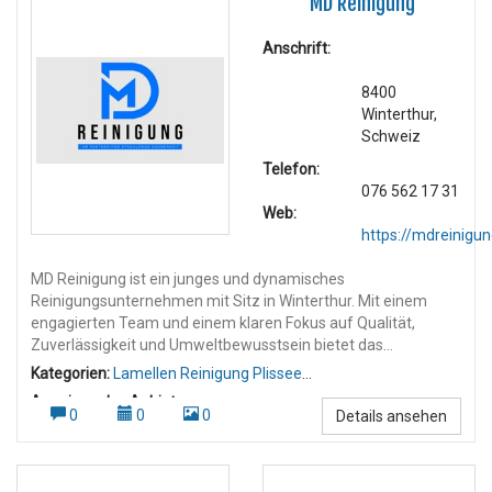
MD Reinigung
Anschrift:
8400
Winterthur,
Schweiz
Telefon:
076 562 17 31
Web:
https://mdreinigun
MD Reinigung ist ein junges und dynamisches
Reinigungsunternehmen mit Sitz in Winterthur. Mit einem
engagierten Team und einem klaren Fokus auf Qualität,
Zuverlässigkeit und Umweltbewusstsein bietet das
Unternehmen professionelle Reinigungsdienstleistungen in
Kategorien:
Lamellen Reinigung Plissee
der gesamten Deutschschweiz an. Dienstleistungen: MD
Reinigung
,
Wohnungsreinigung
Anzeigen des Anbieters:
Reinigung deckt ein breites Spektrum an Reinigungsarbeiten
0
0
0
Details ansehen
Umzugsreinigung
,
Wohnungsreinigung Umzugsreinigung
,
ab, darunter: Gebäudereinigung Umzugs- und Endreinigungen
mit Abnahmegarantie Baureinigungen nach Umbauten und
Neubauten Unterhaltsreinigungen für Privathaushalte und