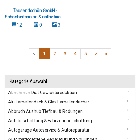
Tausendschön GmbH -
Schönheitssalon & ästhetische
Behandlungen Winterthur
12
0
3
Effretikon Umg..
<
1
2
3
4
5
>
»
Kategorie Auswahl
Abnehmen Diät Gewichtsreduktion
Alu Lamellendach & Glas Lamellendächer
Abbruch Aushub Tiefbau & Rodungen
Autobeschriftung & Fahrzeugbeschriftung
Autogarage Autoservice & Autoreparatur
Automatikgetriebe Reparatur und Spülungen