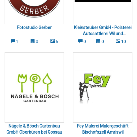
Fotostudio Gerber
Kleinsteuber GmbH - Polsterei
Autosattlerei Wil und
Umgebung
1
0
6
0
0
10
Nägele & Bösch Gartenbau
Fey Malerei Malergeschäft
GmbH Oberbüren bei Gossau
Bischofszell Amriswil