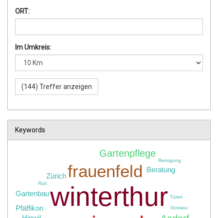
ORT:
Im Umkreis:
Keywords
Gartenpflege
Reinigung
frauenfeld
Beratung
Zürich
Rüti
winterthur
Gartenbau
Türen
Pfäffikon
Gossau
Hinwil