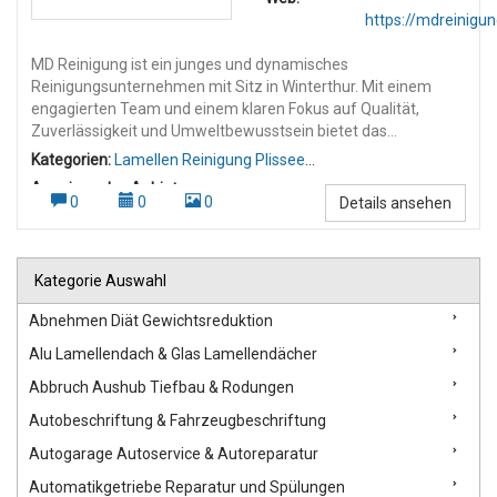
https://mdreinigun
MD Reinigung ist ein junges und dynamisches
Reinigungsunternehmen mit Sitz in Winterthur. Mit einem
engagierten Team und einem klaren Fokus auf Qualität,
Zuverlässigkeit und Umweltbewusstsein bietet das
Unternehmen professionelle Reinigungsdienstleistungen in
Kategorien:
Lamellen Reinigung Plissee
der gesamten Deutschschweiz an. Dienstleistungen: MD
Reinigung
,
Wohnungsreinigung
Anzeigen des Anbieters:
Reinigung deckt ein breites Spektrum an Reinigungsarbeiten
0
0
0
Details ansehen
Umzugsreinigung
,
Wohnungsreinigung Umzugsreinigung
,
ab, darunter: Gebäudereinigung Umzugs- und Endreinigungen
mit Abnahmegarantie Baureinigungen nach Umbauten und
Neubauten Unterhaltsreinigungen für Privathaushalte und
Kategorie Auswahl
Firmen Fenster-, Treppenhaus- und Spezialreinigungen
Gartenpflege und saisonale Außenarbeiten Stärken & Werte:
Abnehmen Diät Gewichtsreduktion
Das Unternehmen legt großen Wert auf: Kundennähe:
Persönlicher Kontakt und individuelle Beratung Qualität:
Alu Lamellendach & Glas Lamellendächer
Gründliche Reinigung mit modernem Equipment Flexibilität:
Abbruch Aushub Tiefbau & Rodungen
Anpassung an Kundenwünsche und Zeitpläne Nachhaltigkeit:
Umweltfreundliche Reinigungsmittel und
Autobeschriftung & Fahrzeugbeschriftung
ressourcenschonende Verfahren Philosophie: MD Reinigung
Autogarage Autoservice & Autoreparatur
verfolgt das Ziel, nicht nur sauber zu machen, sondern
Vertrauen zu schaffen. Kundenzufriedenheit steht im
Automatikgetriebe Reparatur und Spülungen