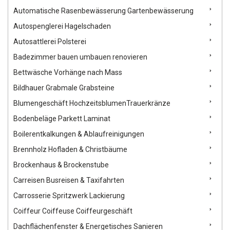
Mittelpunkt – das Team arbeitet so lange, bis der Kunde
Automatische Rasenbewässerung Gartenbewässerung
vollständig zufrieden ist. Kooperationen: MD Reinigung setzt
auf ein starkes Netzwerk aus Partnerfirmen, um umfassende
Autospenglerei Hagelschaden
Dienstleistungen aus einer Hand anbieten zu können.
Autosattlerei Polsterei
Badezimmer bauen umbauen renovieren
Bettwäsche Vorhänge nach Mass
Bildhauer Grabmale Grabsteine
Blumengeschäft HochzeitsblumenTrauerkränze
Bodenbeläge Parkett Laminat
Boilerentkalkungen & Ablaufreinigungen
Brennholz Hofladen & Christbäume
Brockenhaus & Brockenstube
Carreisen Busreisen & Taxifahrten
Carrosserie Spritzwerk Lackierung
Coiffeur Coiffeuse Coiffeurgeschäft
Dachflächenfenster & Energetisches Sanieren