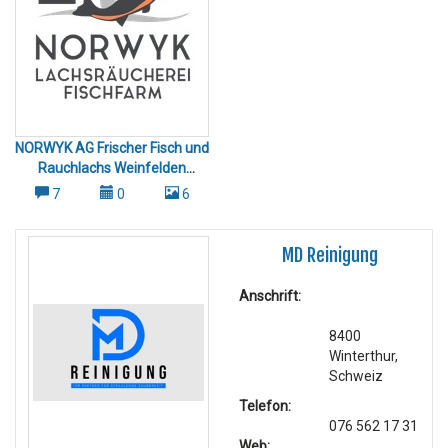
NORWYK AG Frischer Fisch und
Rauchlachs Weinfelden
Thurgau
7
0
6
MD Reinigung
Anschrift:
8400
Winterthur,
Schweiz
Telefon:
076 562 17 31
Web: