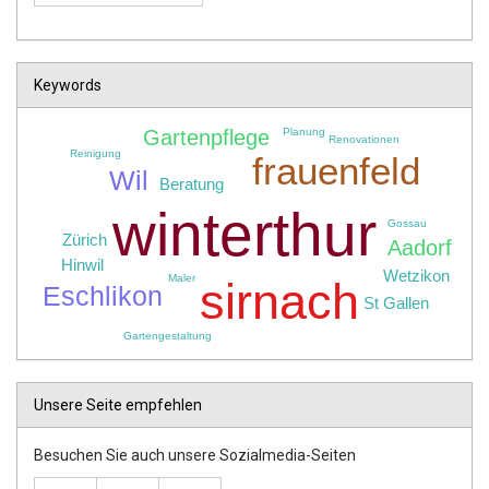
Keywords
Planung
Gartenpflege
Renovationen
Reinigung
frauenfeld
Wil
Beratung
winterthur
Gossau
Zürich
Aadorf
Hinwil
Wetzikon
Maler
sirnach
Eschlikon
St Gallen
Gartengestaltung
Unsere Seite empfehlen
Besuchen Sie auch unsere Sozialmedia-Seiten