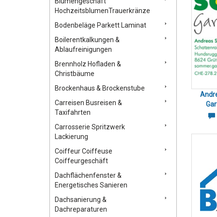
Blumengeschäft
HochzeitsblumenTrauerkränze
Bodenbeläge Parkett Laminat
Boilerentkalkungen &
Ablaufreinigungen
Brennholz Hofladen &
Christbäume
Brockenhaus & Brockenstube
Andr
Carreisen Busreisen &
Gar
Taxifahrten
Carrosserie Spritzwerk
Lackierung
Coiffeur Coiffeuse
Coiffeurgeschäft
Dachflächenfenster &
Energetisches Sanieren
Dachsanierung &
Dachreparaturen