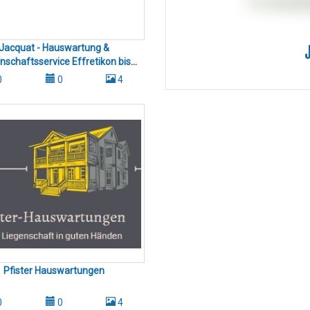
Jacquat - Hauswartung &
nschaftsservice Effretikon bis
richsee und Mönchaltorf bis
0
0
4
Dübendorf
Pfister Hauswartungen
0
0
4