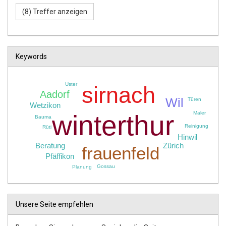
Keywords
Uster
sirnach
Aadorf
Wil
Türen
Wetzikon
winterthur
Maler
Bauma
Reinigung
Rüti
Hinwil
Beratung
Zürich
frauenfeld
Pfäffikon
Gossau
Planung
Unsere Seite empfehlen