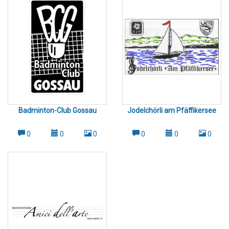
Firmen Fenster-, Treppenhaus- und Spezialreinigungen
Gartenpflege und saisonale Außenarbeiten Stärken & Werte:
Das Unternehmen legt großen Wert auf: Kundennähe:
Persönlicher Kontakt und individuelle Beratung Qualität:
Gründliche Reinigung mit modernem Equipment Flexibilität:
Anpassung an Kundenwünsche und Zeitpläne Nachhaltigkeit:
Umweltfreundliche Reinigungsmittel und
ressourcenschonende Verfahren Philosophie: MD Reinigung
verfolgt das Ziel, nicht nur sauber zu machen, sondern
Vertrauen zu schaffen. Kundenzufriedenheit steht im
Mittelpunkt – das Team arbeitet so lange, bis der Kunde
Badminton-Club Gossau
Jodelchörli am Pfäffikersee
vollständig zufrieden ist. Kooperationen: MD Reinigung setzt
auf ein starkes Netzwerk aus Partnerfirmen, um umfassende
0
0
0
0
0
0
Dienstleistungen aus einer Hand anbieten zu können.