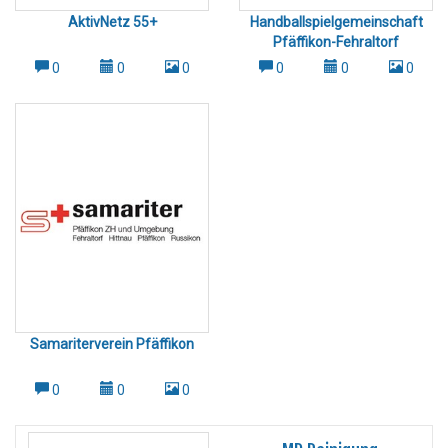
AktivNetz 55+
Handballspielgemeinschaft
Pfäffikon-Fehraltorf
0
0
0
0
0
0
Samariterverein Pfäffikon
0
0
0