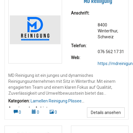
MD Reinigung
Anschrift:
8400
Winterthur,
Schweiz
Telefon:
076 562 17 31
Web:
https://mdreinigun
MD Reinigung ist ein junges und dynamisches
Reinigungsunternehmen mit Sitz in Winterthur. Mit einem
engagierten Team und einem klaren Fokus auf Qualität,
Zuverlässigkeit und Umweltbewusstsein bietet das
Unternehmen professionelle Reinigungsdienstleistungen in
Kategorien:
Lamellen Reinigung Plissee
der gesamten Deutschschweiz an. Dienstleistungen: MD
Reinigung
,
Wohnungsreinigung
Anzeigen des Anbieters:
Reinigung deckt ein breites Spektrum an Reinigungsarbeiten
0
0
0
Details ansehen
Umzugsreinigung
,
Wohnungsreinigung Umzugsreinigung
,
ab, darunter: Gebäudereinigung Umzugs- und Endreinigungen
mit Abnahmegarantie Baureinigungen nach Umbauten und
Neubauten Unterhaltsreinigungen für Privathaushalte und