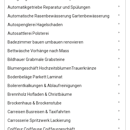
verfolgt das Ziel, nicht nur sauber zu machen, sondern
Vertrauen zu schaffen. Kundenzufriedenheit steht im
Automatikgetriebe Reparatur und Spülungen
Mittelpunkt – das Team arbeitet so lange, bis der Kunde
Automatische Rasenbewässerung Gartenbewässerung
vollständig zufrieden ist. Kooperationen: MD Reinigung setzt
auf ein starkes Netzwerk aus Partnerfirmen, um umfassende
Autospenglerei Hagelschaden
Dienstleistungen aus einer Hand anbieten zu können.
Autosattlerei Polsterei
Badezimmer bauen umbauen renovieren
Bettwäsche Vorhänge nach Mass
Bildhauer Grabmale Grabsteine
Blumengeschäft HochzeitsblumenTrauerkränze
Bodenbeläge Parkett Laminat
Boilerentkalkungen & Ablaufreinigungen
Brennholz Hofladen & Christbäume
Brockenhaus & Brockenstube
Carreisen Busreisen & Taxifahrten
Carrosserie Spritzwerk Lackierung
Coiffeur Coiffeuse Coiffeurgeschäft