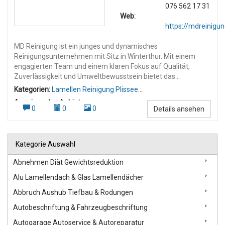
076 562 17 31
Web:
https://mdreinigun
MD Reinigung ist ein junges und dynamisches
Reinigungsunternehmen mit Sitz in Winterthur. Mit einem
engagierten Team und einem klaren Fokus auf Qualität,
Zuverlässigkeit und Umweltbewusstsein bietet das
Unternehmen professionelle Reinigungsdienstleistungen in
Kategorien:
Lamellen Reinigung Plissee
der gesamten Deutschschweiz an. Dienstleistungen: MD
Reinigung
,
Wohnungsreinigung
Anzeigen des Anbieters:
Reinigung deckt ein breites Spektrum an Reinigungsarbeiten
0
0
0
Details ansehen
Umzugsreinigung
,
Wohnungsreinigung Umzugsreinigung
,
ab, darunter: Gebäudereinigung Umzugs- und Endreinigungen
mit Abnahmegarantie Baureinigungen nach Umbauten und
Neubauten Unterhaltsreinigungen für Privathaushalte und
Kategorie Auswahl
Firmen Fenster-, Treppenhaus- und Spezialreinigungen
Gartenpflege und saisonale Außenarbeiten Stärken & Werte:
Abnehmen Diät Gewichtsreduktion
Das Unternehmen legt großen Wert auf: Kundennähe:
Persönlicher Kontakt und individuelle Beratung Qualität:
Alu Lamellendach & Glas Lamellendächer
Gründliche Reinigung mit modernem Equipment Flexibilität:
Abbruch Aushub Tiefbau & Rodungen
Anpassung an Kundenwünsche und Zeitpläne Nachhaltigkeit:
Umweltfreundliche Reinigungsmittel und
Autobeschriftung & Fahrzeugbeschriftung
ressourcenschonende Verfahren Philosophie: MD Reinigung
Autogarage Autoservice & Autoreparatur