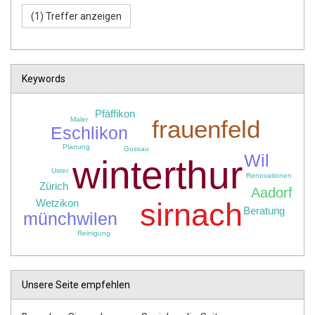
Keywords
Pfäffikon
Maler
frauenfeld
Eschlikon
Planung
Gossau
Wil
winterthur
Uster
Renovationen
Zürich
Aadorf
Wetzikon
sirnach
Beratung
münchwilen
Reinigung
Unsere Seite empfehlen