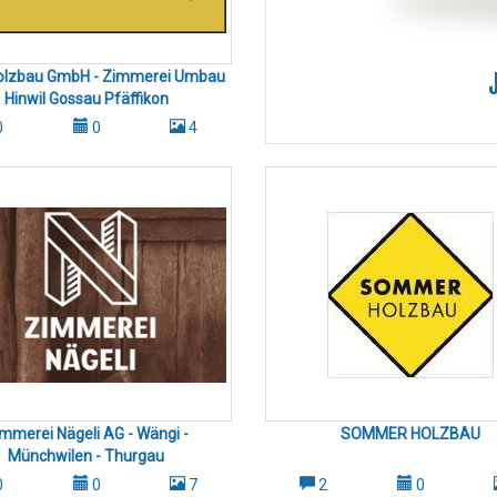
olzbau GmbH - Zimmerei Umbau
Hinwil Gossau Pfäffikon
0
0
4
mmerei Nägeli AG - Wängi -
SOMMER HOLZBAU
Münchwilen - Thurgau
0
0
7
2
0