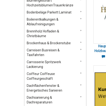
Blumengeschäft
HochzeitsblumenTrauerkränze
Bodenbeläge Parkett Laminat
Boilerentkalkungen &
Ablaufreinigungen
Brennholz Hofladen &
Christbäume
Brockenhaus & Brockenstube
Haup
Carreisen Busreisen &
Holzbau
Taxifahrten
Carrosserie Spritzwerk
Lackierung
Coiffeur Coiffeuse
Coiffeurgeschäft
Dachflächenfenster &
Energetisches Sanieren
Dachsanierung &
Dachreparaturen