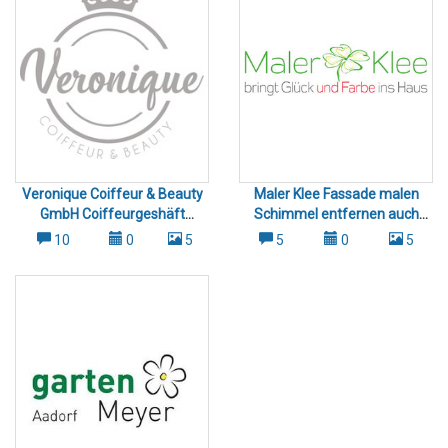
Veronique Coiffeur & Beauty
Maler Klee Fassade malen
GmbH Coiffeurgeshäft
Schimmel entfernen auch
Eschlikon Sirnach Aadorf
Weinfelden Amriswil
10
0
5
5
0
5
Umgebung
Romanshorn