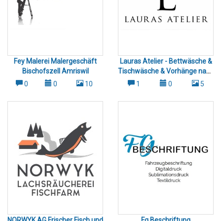
Fey Malerei Malergeschäft
Lauras Atelier - Bettwäsche &
Bischofszell Amriswil
Tischwäsche & Vorhänge nach
Mass Frauenfeld u. Umgebung
0
0
10
1
0
5
NORWYK AG Frischer Fisch und
Fg Beschriftung