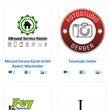
mit Abnahmegarantie Baureinigungen nach Umbauten und
Neubauten Unterhaltsreinigungen für Privathaushalte und
Firmen Fenster-, Treppenhaus- und Spezialreinigungen
Gartenpflege und saisonale Außenarbeiten Stärken & Werte:
Das Unternehmen legt großen Wert auf: Kundennähe:
Persönlicher Kontakt und individuelle Beratung Qualität:
Gründliche Reinigung mit modernem Equipment Flexibilität:
Anpassung an Kundenwünsche und Zeitpläne Nachhaltigkeit:
Umweltfreundliche Reinigungsmittel und
ressourcenschonende Verfahren Philosophie: MD Reinigung
verfolgt das Ziel, nicht nur sauber zu machen, sondern
Vertrauen zu schaffen. Kundenzufriedenheit steht im
Mittelpunkt – das Team arbeitet so lange, bis der Kunde
Allround Service Kümin GmbH
Fotostudio Gerber
vollständig zufrieden ist. Kooperationen: MD Reinigung setzt
Aadorf, Münchwilen
auf ein starkes Netzwerk aus Partnerfirmen, um umfassende
3
0
3
1
0
6
Dienstleistungen aus einer Hand anbieten zu können.