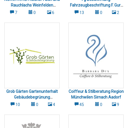
Rauchlachs Weinfelden
Fahrzeugbeschriftung F. Gurt
Thurgau
Weinfelden Münchwilen
7
0
6
13
0
2
Sirnach
Grob Gärten Gartenunterhalt
Coiffeur & Stilberatung Region
Gebäudebegrünung
Münchwilen Sirnach Aadorf
Dachbegrünung Frauenfeld
10
0
4
45
0
9
Winterthur