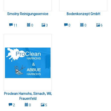
Smolny Reinigungsservice
Bodenkonzept GmbH
11
0
3
0
0
6
Proclean Harnohs, Sirnach, Wil,
Frauenfeld
2
0
5