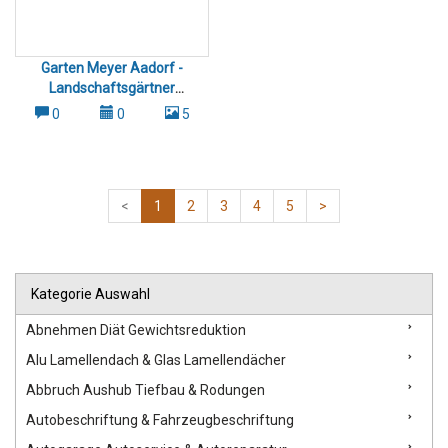
Garten Meyer Aadorf -
Landschaftsgärtner
Gartenpfege Gartenumbau
0
0
5
Frauenfeld Winterthur
<
1
2
3
4
5
>
Kategorie Auswahl
Abnehmen Diät Gewichtsreduktion
Alu Lamellendach & Glas Lamellendächer
Abbruch Aushub Tiefbau & Rodungen
Autobeschriftung & Fahrzeugbeschriftung