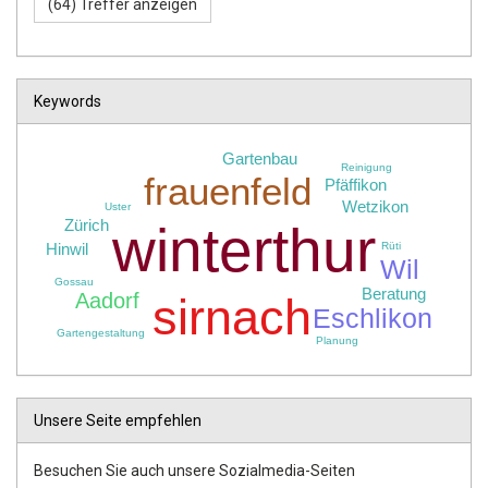
Keywords
Gartenbau
Reinigung
frauenfeld
Pfäffikon
Wetzikon
Uster
Zürich
winterthur
Hinwil
Rüti
Wil
Gossau
Beratung
Aadorf
sirnach
Eschlikon
Gartengestaltung
Planung
Unsere Seite empfehlen
Besuchen Sie auch unsere Sozialmedia-Seiten