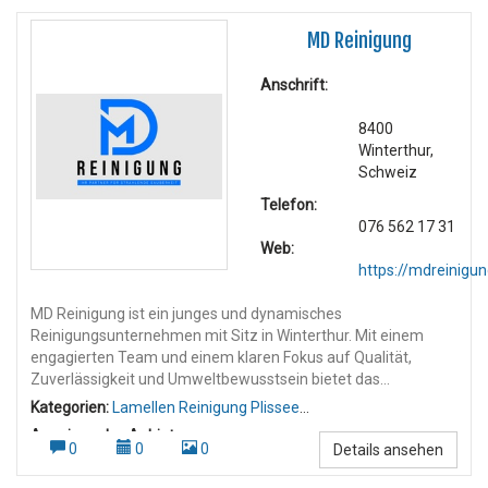
MD Reinigung
Anschrift:
8400
Winterthur,
Schweiz
Telefon:
076 562 17 31
Web:
https://mdreinigun
MD Reinigung ist ein junges und dynamisches
Reinigungsunternehmen mit Sitz in Winterthur. Mit einem
engagierten Team und einem klaren Fokus auf Qualität,
Zuverlässigkeit und Umweltbewusstsein bietet das
Unternehmen professionelle Reinigungsdienstleistungen in
Kategorien:
Lamellen Reinigung Plissee
der gesamten Deutschschweiz an. Dienstleistungen: MD
Reinigung
,
Wohnungsreinigung
Anzeigen des Anbieters:
Reinigung deckt ein breites Spektrum an Reinigungsarbeiten
0
0
0
Details ansehen
Umzugsreinigung
,
Wohnungsreinigung Umzugsreinigung
,
ab, darunter: Gebäudereinigung Umzugs- und Endreinigungen