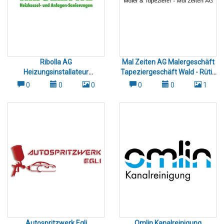
Ribolla AG
Mal Zeiten AG Malergeschäft
Heizungsinstallateur
Tapeziergeschäft Wald - Rüti -
Heizungssanierung
Dürnten
0
0
0
0
0
1
Solaranlagen Rüti - Dürnten -
Wald
Autospritzwerk Egli
Omlin Kanalreinigung