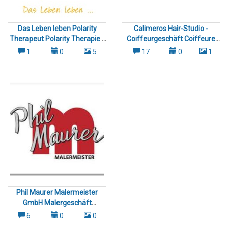
Das Leben leben Polarity
Calimeros Hair-Studio -
Therapeut Polarity Therapie -
Coiffeurgeschäft Coiffeure
Wetzikon Pfäffikon Zürich
Wetzikon Hinwil Gossau &
1
0
5
17
0
1
Umgebung
Phil Maurer Malermeister
GmbH Malergeschäft
Tapeziergeschäft Wetzikon
6
0
0
Pfäffikon