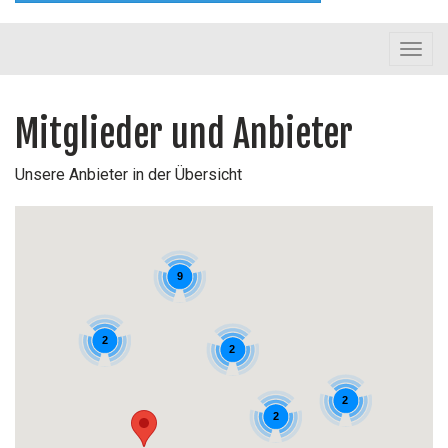
Toggl
navig
Mitglieder und Anbieter
Unsere Anbieter in der Übersicht
9
2
2
2
2