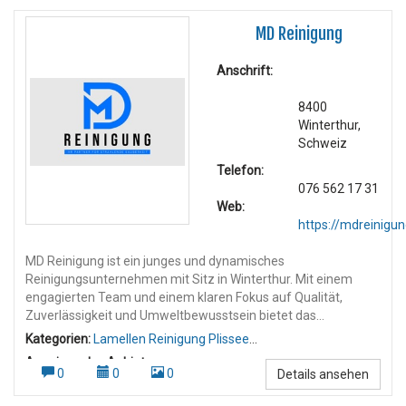
MD Reinigung
Anschrift:
8400
Winterthur,
Schweiz
Telefon:
076 562 17 31
Web:
https://mdreinigun
MD Reinigung ist ein junges und dynamisches
Reinigungsunternehmen mit Sitz in Winterthur. Mit einem
engagierten Team und einem klaren Fokus auf Qualität,
Zuverlässigkeit und Umweltbewusstsein bietet das
Unternehmen professionelle Reinigungsdienstleistungen in
Kategorien:
Lamellen Reinigung Plissee
der gesamten Deutschschweiz an. Dienstleistungen: MD
Reinigung
,
Wohnungsreinigung
Anzeigen des Anbieters:
Reinigung deckt ein breites Spektrum an Reinigungsarbeiten
0
0
0
Details ansehen
Umzugsreinigung
,
Wohnungsreinigung Umzugsreinigung
,
ab, darunter: Gebäudereinigung Umzugs- und Endreinigungen