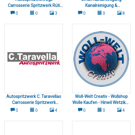
Carrosserie Spritzwerk Rüti
Kanalreinigung &
Dürnten Wald
Rohrreinigung Gossau
0
0
3
0
0
8
Wetzikon
Autospritzwerk C. Taravellao
Woll-Welt Creativ - Wollshop
Carrosserie Spritzwerk
Wolle Kaufen - Hinwil Wetzikon
Wetzikon - Gossau
Pfäffikon
0
0
4
0
0
4