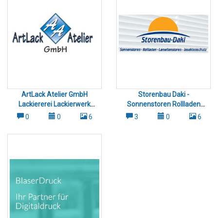
ArtLack Atelier GmbH
Storenbau Daki -
Lackiererei Lackierwerk
Sonnenstoren Rollladen
Wetzikon Hinwil Pfäffikon
Lamellen Insektenschutz -
0
0
6
3
0
6
Wetzikon - Hinwil - Pfäffikon