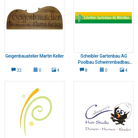
Geigenbauatelier Martin Keller
Scheibler Gartenbau AG
Poolbau Schwimmbadbau
Hinwil Gossau Uster
32
0
4
8
0
4