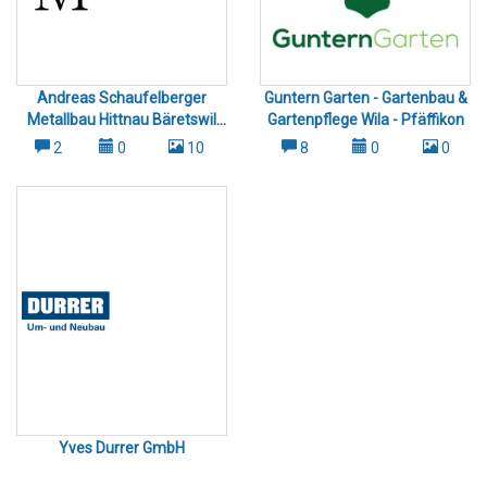
Andreas Schaufelberger
Guntern Garten - Gartenbau &
Metallbau Hittnau Bäretswil
Gartenpflege Wila - Pfäffikon
Bauma und Umgebung
2
0
10
8
0
0
Yves Durrer GmbH