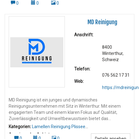
0
0
0
MD Reinigung
Anschrift:
8400
Winterthur,
Schweiz
Telefon:
076 562 17 31
Web:
https://mdreinigun
MD Reinigung ist ein junges und dynamisches
Reinigungsunternehmen mit Sitz in Winterthur. Mit einem
engagierten Team und einem klaren Fokus auf Qualität,
Zuverlässigkeit und Umweltbewusstsein bietet das
Unternehmen professionelle Reinigungsdienstleistungen in
Kategorien:
Lamellen Reinigung Plissee
der gesamten Deutschschweiz an. Dienstleistungen: MD
Reinigung
,
Wohnungsreinigung
Anzeigen des Anbieters:
Reinigung deckt ein breites Spektrum an Reinigungsarbeiten
0
0
0
Details ansehen