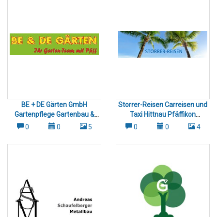
BE + DE Gärten GmbH
Storrer-Reisen Carreisen und
Gartenpflege Gartenbau &
Taxi Hittnau Pfäffikon
Gartengestaltung für Uster
Russikon und Umgebung
0
0
5
0
0
4
Volketswil Pfäffikon ZH Umg.