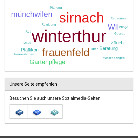
Planung
münchwilen
sirnach
Reparaturen
Wil
Reinigung
Pflege
winterthur
Rüti
Gossau
Zürich
Maler
Beratung
frauenfeld
Pfäffikon
Türen
Renovationen
Wiesendangen
Gartenpflege
Unsere Seite empfehlen
Besuchen Sie auch unsere Sozialmedia-Seiten