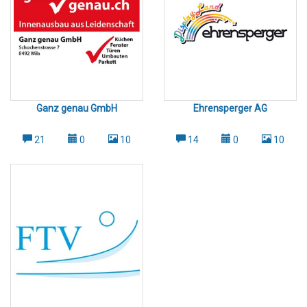
Ganz genau GmbH
Ehrensperger AG
21
0
10
14
0
10