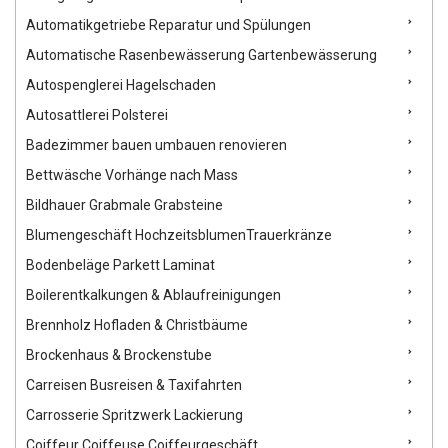
verfolgt das Ziel, nicht nur sauber zu machen, sondern
Vertrauen zu schaffen. Kundenzufriedenheit steht im
Automatikgetriebe Reparatur und Spülungen
Mittelpunkt – das Team arbeitet so lange, bis der Kunde
Automatische Rasenbewässerung Gartenbewässerung
vollständig zufrieden ist. Kooperationen: MD Reinigung setzt
auf ein starkes Netzwerk aus Partnerfirmen, um umfassende
Autospenglerei Hagelschaden
Dienstleistungen aus einer Hand anbieten zu können.
Autosattlerei Polsterei
Badezimmer bauen umbauen renovieren
Bettwäsche Vorhänge nach Mass
Bildhauer Grabmale Grabsteine
Blumengeschäft HochzeitsblumenTrauerkränze
Bodenbeläge Parkett Laminat
Boilerentkalkungen & Ablaufreinigungen
Brennholz Hofladen & Christbäume
Brockenhaus & Brockenstube
Carreisen Busreisen & Taxifahrten
Carrosserie Spritzwerk Lackierung
Coiffeur Coiffeuse Coiffeurgeschäft