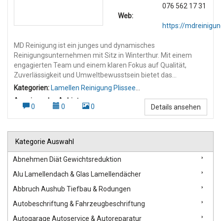
076 562 17 31
Web:
https://mdreinigun
MD Reinigung ist ein junges und dynamisches
Reinigungsunternehmen mit Sitz in Winterthur. Mit einem
engagierten Team und einem klaren Fokus auf Qualität,
Zuverlässigkeit und Umweltbewusstsein bietet das
Unternehmen professionelle Reinigungsdienstleistungen in
Kategorien:
Lamellen Reinigung Plissee
der gesamten Deutschschweiz an. Dienstleistungen: MD
Reinigung
,
Wohnungsreinigung
Anzeigen des Anbieters:
Reinigung deckt ein breites Spektrum an Reinigungsarbeiten
0
0
0
Details ansehen
Umzugsreinigung
,
Wohnungsreinigung Umzugsreinigung
,
ab, darunter: Gebäudereinigung Umzugs- und Endreinigungen
mit Abnahmegarantie Baureinigungen nach Umbauten und
Neubauten Unterhaltsreinigungen für Privathaushalte und
Kategorie Auswahl
Firmen Fenster-, Treppenhaus- und Spezialreinigungen
Gartenpflege und saisonale Außenarbeiten Stärken & Werte:
Abnehmen Diät Gewichtsreduktion
Das Unternehmen legt großen Wert auf: Kundennähe:
Persönlicher Kontakt und individuelle Beratung Qualität:
Alu Lamellendach & Glas Lamellendächer
Gründliche Reinigung mit modernem Equipment Flexibilität:
Abbruch Aushub Tiefbau & Rodungen
Anpassung an Kundenwünsche und Zeitpläne Nachhaltigkeit:
Umweltfreundliche Reinigungsmittel und
Autobeschriftung & Fahrzeugbeschriftung
ressourcenschonende Verfahren Philosophie: MD Reinigung
Autogarage Autoservice & Autoreparatur