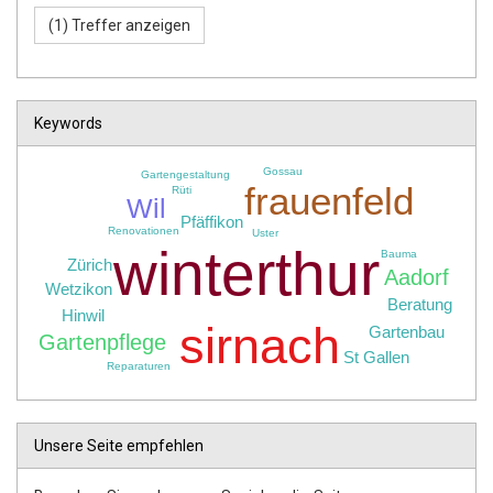
Keywords
Gossau
Gartengestaltung
frauenfeld
Rüti
Wil
Pfäffikon
Renovationen
Uster
winterthur
Bauma
Zürich
Aadorf
Wetzikon
Beratung
Hinwil
sirnach
Gartenbau
Gartenpflege
St Gallen
Reparaturen
Unsere Seite empfehlen