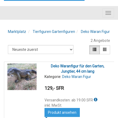
Toggl
navig
Marktplatz
Tierfiguren Gartenfiguren
Deko Waran Figur
2 Angebote
Deko Waranfigur für den Garten,
Jungtier, 44 cm lang
Kategorie:
Deko Waran Figur
129,- SFR
Versandkosten: ab 19.00 SFR
inkl. MwSt.
Produkt ansehen