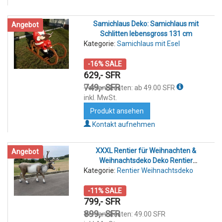
Samichlaus Deko: Samichlaus mit
Angebot
Schlitten lebensgross 131 cm
Kategorie:
Samichlaus mit Esel
-16% SALE
629,- SFR
749,- SFR
Versandkosten: ab 49.00 SFR
inkl. MwSt.
Produkt ansehen
Kontakt aufnehmen
XXXL Rentier für Weihnachten &
Angebot
Weihnachtsdeko Deko Rentier
Kategorie:
Rentier Weihnachtsdeko
lebensgross
-11% SALE
799,- SFR
899,- SFR
Versandkosten: 49.00 SFR