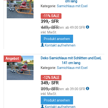
cm lang
Kategorie:
Samichlaus mit Esel
-11% SALE
399,- SFR
449,- SFR
Versandkosten: ab 49.00 SFR
inkl. MwSt.
Produkt ansehen
Kontakt aufnehmen
Deko Samichlaus mit Schlitten und Esel,
Angebot
141 cm lang
Kategorie:
Samichlaus mit Esel
-12% SALE
349,- SFR
399,- SFR
Versandkosten: ab 39.00 SFR
inkl. MwSt.
Produkt ansehen
Kontakt aufnehmen