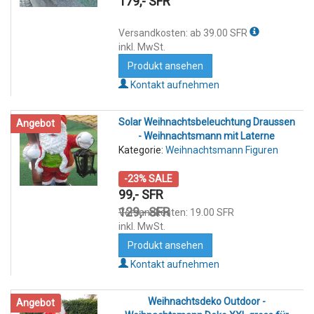
179,- SFR
Versandkosten: ab 39.00 SFR
inkl. MwSt.
Produkt ansehen
Kontakt aufnehmen
Solar Weihnachtsbeleuchtung Draussen
Angebot
- Weihnachtsmann mit Laterne
Kategorie:
Weihnachtsmann Figuren
-23% SALE
99,- SFR
129,- SFR
Versandkosten: 19.00 SFR
inkl. MwSt.
Produkt ansehen
Kontakt aufnehmen
Weihnachtsdeko Outdoor -
Angebot