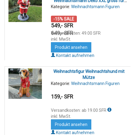
Weihnachtsmann Deko XXL gross für
Kategorie:
Weihnachtsmann Figuren
Aussen
-15% SALE
549,- SFR
649,- SFR
Versandkosten: 49.00 SFR
inkl. MwSt.
Produkt ansehen
Kontakt aufnehmen
Weihnachtsfigur Weihnachtshund mit
Mütze
Kategorie:
Weihnachtsmann Figuren
159,- SFR
Versandkosten: ab 19.00 SFR
inkl. MwSt.
Produkt ansehen
Kontakt aufnehmen