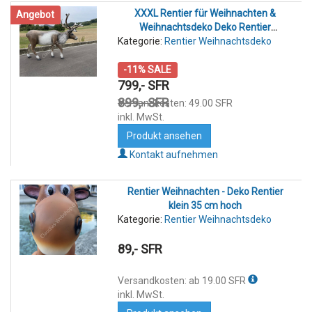
XXXL Rentier für Weihnachten &
Angebot
Weihnachtsdeko Deko Rentier
Kategorie:
Rentier Weihnachtsdeko
lebensgross
-11% SALE
799,- SFR
899,- SFR
Versandkosten: 49.00 SFR
inkl. MwSt.
Produkt ansehen
Kontakt aufnehmen
Rentier Weihnachten - Deko Rentier
klein 35 cm hoch
Kategorie:
Rentier Weihnachtsdeko
89,- SFR
Versandkosten: ab 19.00 SFR
inkl. MwSt.