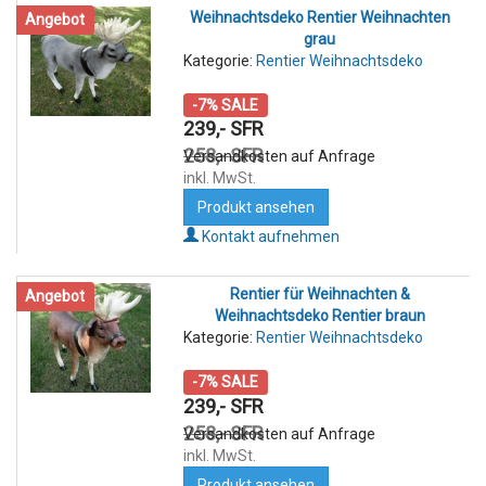
Weihnachtsdeko Rentier Weihnachten
Angebot
grau
Kategorie:
Rentier Weihnachtsdeko
-7% SALE
239,- SFR
258,- SFR
Versandkosten auf Anfrage
inkl. MwSt.
Produkt ansehen
Kontakt aufnehmen
Rentier für Weihnachten &
Angebot
Weihnachtsdeko Rentier braun
Kategorie:
Rentier Weihnachtsdeko
-7% SALE
239,- SFR
258,- SFR
Versandkosten auf Anfrage
inkl. MwSt.
Produkt ansehen