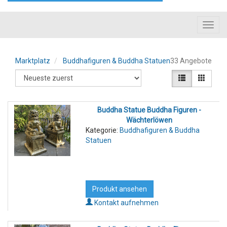
Toggl
navig
Marktplatz
Buddhafiguren & Buddha Statuen
33 Angebote
Buddha Statue Buddha Figuren -
Wächterlöwen
Kategorie:
Buddhafiguren & Buddha
Statuen
Produkt ansehen
Kontakt aufnehmen