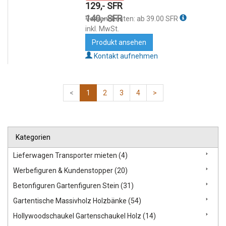
129,- SFR
140,- SFR
Versandkosten: ab 39.00 SFR
inkl. MwSt.
Produkt ansehen
Kontakt aufnehmen
<
1
2
3
4
>
Kategorien
Lieferwagen Transporter mieten (4)
Werbefiguren & Kundenstopper (20)
Betonfiguren Gartenfiguren Stein (31)
Gartentische Massivholz Holzbänke (54)
Hollywoodschaukel Gartenschaukel Holz (14)