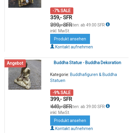
-7% SALE
359,- SFR
390,- SFR
Versandkosten: ab 49.00 SFR
inkl. MwSt.
Produkt ansehen
Kontakt aufnehmen
Buddha Statue - Buddha Dekoration
Angebot
Kategorie:
Buddhafiguren & Buddha
Statuen
-9% SALE
399,- SFR
440,- SFR
Versandkosten: ab 39.00 SFR
inkl. MwSt.
Produkt ansehen
Kontakt aufnehmen