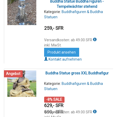
Buddha Statue Buddha Figuren -
Tempelwächter stehend
Kategorie:
Buddhafiguren & Buddha
Statuen
259,- SFR
Versandkosten: ab 49.00 SFR
inkl. MwSt.
Produkt ansehen
Kontakt aufnehmen
Buddha Statue gross XXL Buddhafigur
Angebot
Kategorie:
Buddhafiguren & Buddha
Statuen
-8% SALE
629,- SFR
690,- SFR
Versandkosten: ab 49.00 SFR