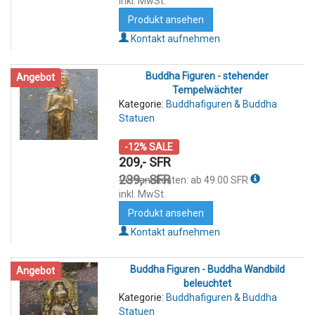
inkl. MwSt.
Produkt ansehen
Kontakt aufnehmen
Buddha Figuren - stehender
Angebot
Tempelwächter
Kategorie:
Buddhafiguren & Buddha
Statuen
-12% SALE
209,- SFR
239,- SFR
Versandkosten: ab 49.00 SFR
inkl. MwSt.
Produkt ansehen
Kontakt aufnehmen
Buddha Figuren - Buddha Wandbild
Angebot
beleuchtet
Kategorie:
Buddhafiguren & Buddha
Statuen