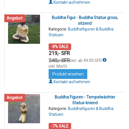
Kontakt aufnehmen
Buddha Figur - Buddha Statue gross,
Angebot
sitzend
Kategorie:
Buddhafiguren & Buddha
Statuen
-8% SALE
219,- SFR
240,- SFR
Versandkosten: ab 49.00 SFR
inkl. MwSt.
Produkt ansehen
Kontakt aufnehmen
Buddha Figuren - Tempelwächter
Angebot
Statue kniend
Kategorie:
Buddhafiguren & Buddha
Statuen
-7% SALE