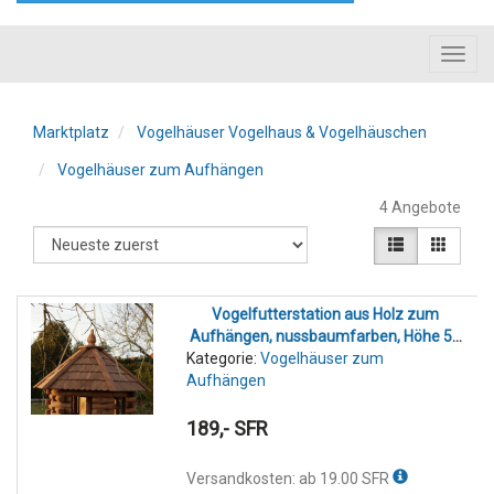
Toggl
navig
Marktplatz
Vogelhäuser Vogelhaus & Vogelhäuschen
Vogelhäuser zum Aufhängen
4 Angebote
Vogelfutterstation aus Holz zum
Aufhängen, nussbaumfarben, Höhe 52
Kategorie:
Vogelhäuser zum
cm, Ø 65 cm
Aufhängen
189,- SFR
Versandkosten: ab 19.00 SFR