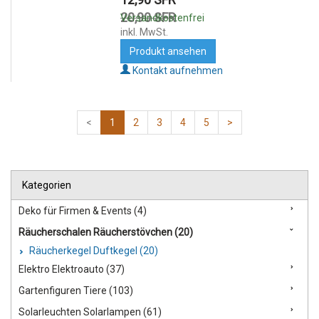
20,90 SFR
Versandkostenfrei
inkl. MwSt.
Produkt ansehen
Kontakt aufnehmen
<
1
2
3
4
5
>
Kategorien
Deko für Firmen & Events (4)
Räucherschalen Räucherstövchen (20)
Räucherkegel Duftkegel (20)
Elektro Elektroauto (37)
Gartenfiguren Tiere (103)
Solarleuchten Solarlampen (61)