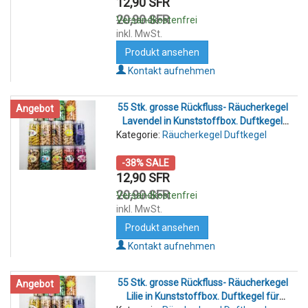
12,90 SFR
20,90 SFR
Versandkostenfrei
inkl. MwSt.
Produkt ansehen
Kontakt aufnehmen
55 Stk. grosse Rückfluss- Räucherkegel
Angebot
Lavendel in Kunststoffbox. Duftkegel
Kategorie:
für Rückfluss- Räucherkegelhalter
Räucherkegel Duftkegel
-38% SALE
12,90 SFR
20,90 SFR
Versandkostenfrei
inkl. MwSt.
Produkt ansehen
Kontakt aufnehmen
55 Stk. grosse Rückfluss- Räucherkegel
Angebot
Lilie in Kunststoffbox. Duftkegel für