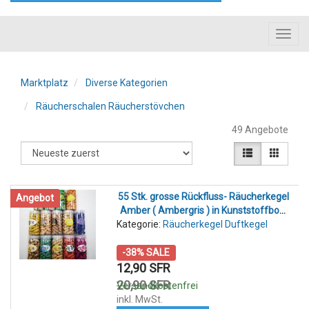
Toggl
navig
Marktplatz
Diverse Kategorien
Räucherschalen Räucherstövchen
49 Angebote
55 Stk. grosse Rückfluss- Räucherkegel
Angebot
Amber ( Ambergris ) in Kunststoffbox.
Kategorie:
Duftkegel für Rückfluss-
Räucherkegel Duftkegel
Räucherkegelhalter
-38% SALE
12,90 SFR
20,90 SFR
Versandkostenfrei
inkl. MwSt.