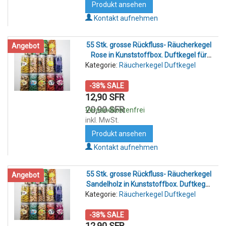
Produkt ansehen
Kontakt aufnehmen
55 Stk. grosse Rückfluss- Räucherkegel
Angebot
Rose in Kunststoffbox. Duftkegel für
Kategorie:
Rückfluss- Räucherkegelhalter
Räucherkegel Duftkegel
-38% SALE
12,90 SFR
20,90 SFR
Versandkostenfrei
inkl. MwSt.
Produkt ansehen
Kontakt aufnehmen
55 Stk. grosse Rückfluss- Räucherkegel
Angebot
Sandelholz in Kunststoffbox. Duftkegel
Kategorie:
für Rückfluss- Räucherkegelhalter
Räucherkegel Duftkegel
-38% SALE
12,90 SFR