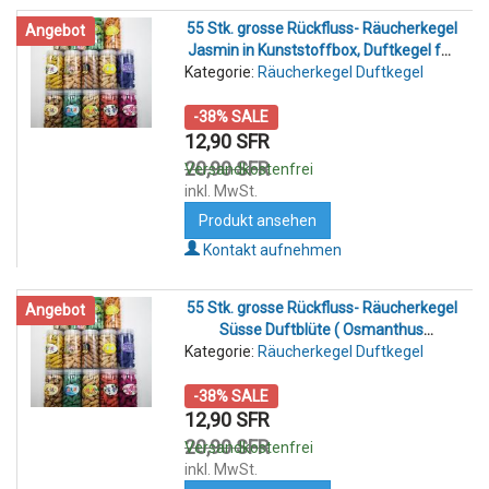
55 Stk. grosse Rückfluss- Räucherkegel
Angebot
Jasmin in Kunststoffbox, Duftkegel für
Kategorie:
Rückfluss- Räucherkegelhalter
Räucherkegel Duftkegel
-38% SALE
12,90 SFR
20,90 SFR
Versandkostenfrei
inkl. MwSt.
Produkt ansehen
Kontakt aufnehmen
55 Stk. grosse Rückfluss- Räucherkegel
Angebot
Süsse Duftblüte ( Osmanthus
Kategorie:
Fragrance ) in Kunststoffbox. Duftkegel
Räucherkegel Duftkegel
für Rückfluss- Räucherkegelhalter
-38% SALE
12,90 SFR
20,90 SFR
Versandkostenfrei
inkl. MwSt.