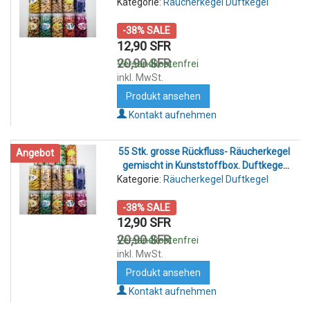
Kategorie:
Rückfluss- Räucherkegelhalter
Räucherkegel Duftkegel
-38% SALE
12,90 SFR
20,90 SFR
Versandkostenfrei
inkl. MwSt.
Produkt ansehen
Kontakt aufnehmen
55 Stk. grosse Rückfluss- Räucherkegel
Angebot
gemischt in Kunststoffbox. Duftkegel
Kategorie:
für Rückfluss- Räucherkegelhalter
Räucherkegel Duftkegel
-38% SALE
12,90 SFR
20,90 SFR
Versandkostenfrei
inkl. MwSt.
Produkt ansehen
Kontakt aufnehmen