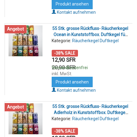
Produkt ansehen
Kontakt aufnehmen
55 Stk. grosse Rückfluss- Räucherkegel
Angebot
Ocean in Kunststoffbox. Duftkegel für
Kategorie:
Rückfluss- Räucherkegelhalter
Räucherkegel Duftkegel
-38% SALE
12,90 SFR
20,90 SFR
Versandkostenfrei
inkl. MwSt.
Produkt ansehen
Kontakt aufnehmen
55 Stk. grosse Rückfluss- Räucherkegel
Angebot
Adlerholz in Kunststoffbox. Duftkegel
Kategorie:
für Rückfluss- Räucherkegelhalter
Räucherkegel Duftkegel
-38% SALE