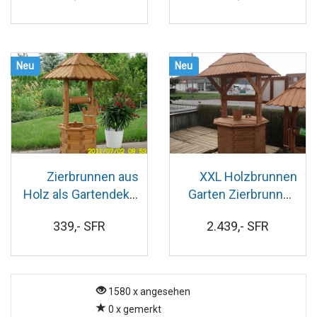
Neu
Neu
Zierbrunnen aus
XXL Holzbrunnen
Holz als Gartendeko,
Garten Zierbrunnen
121 cm hoch
Holz mit Abdeckung,
339,- SFR
2.439,- SFR
272 cm hoch
1580 x angesehen
0 x gemerkt