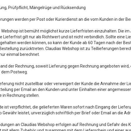
rung, Prüfpflicht, Mängelrüge und Rücksendung
erungen werden per Post oder Kurierdienst an die vom Kunden in der B
 Webshop ist bemüht möglichst kurze Lieferfristen einzuhalten. Die im
 Lieferfrist gilt nur als Richtwert und ist nicht verbindlich. Sollte eine
ngehalten werden können, so kann der Kunde ab 60 Tagen nach der Beste
Bestellung zurücktreten. Claudias Webshop ist zu Teillieferungen bere
nur einmal berechnet.
sand der Rechnung, soweit Lieferung gegen Rechnung angeboten wird, 
f dem Postweg.
Lieferung nicht zustellbar oder verweigert der Kunde die Annahme der 
tteilung per Email an den Kunden und unter Einhalten einer angemessen
 in Rechnung stellen.
e ist verpflichtet, die gelieferten Waren sofort nach Eingang der Lieferu
Gewähr leistet, unverzüglich schriftlich per Brief oder Email an die
dungen an Claudias Webshop erfolgen auf Rechnung und Gefahr des Kun
t mit allem Zubehör und zusammen mit dem Lieferschein und einer aus