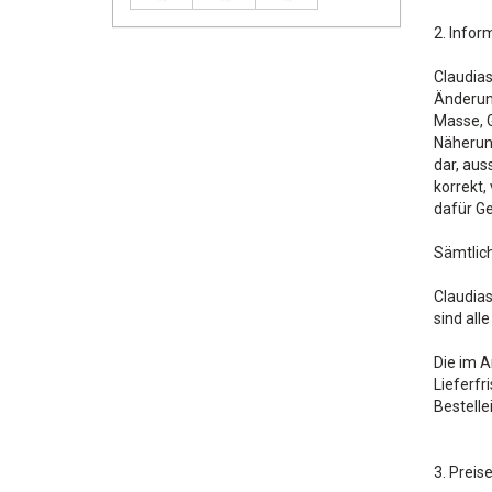
2. Infor
Claudias
Änderung
Masse, G
Näherung
dar, aus
korrekt,
dafür Ge
Sämtlich
Claudias
sind all
Die im A
Lieferfr
Bestelle
3. Preis