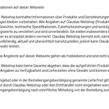
mationen auf dieser Webseite
 Webshop beinhaltet Informationen über Produkte und Dienstleistunge
en bleiben vorbehalten. Alle Angaben auf Claudias Webshop (Produktbe
ewichte, technische Spezifikationen, Zubehörbeziehungen und sonstige 
swerte zu verstehen und sind unverbindlich. Sie stellen insbesondere
ser es ist explizit anders vermerkt. Claudias Webshop bemüht sich, sä
 vollständig, aktuell und übersichtlich bereitzustellen, jedoch kann Cl
währ leisten.
e Angebote auf dieser Webseite gelten als freibleibend und sind nicht a
 Webshop kann keine Garantie abgeben, dass die aufgeführten Produkt
e Angaben zu Verfügbarkeit und Lieferzeiten ohne Gewähr und können 
ngebot oder in der Bestelleingangsbestätigung genannte Lieferfrist gilt nu
ist durch Claudias Webshop oder den Dritthändler nicht eingehalten we
ingangsbestätigung nach schriftlicher Mitteilung von der Bestellung zur
e