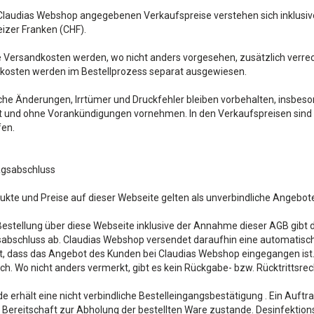
Claudias Webshop angegebenen Verkaufspreise verstehen sich inklusive 
izer Franken (CHF).
ge Versandkosten werden, wo nicht anders vorgesehen, zusätzlich verr
kosten werden im Bestellprozess separat ausgewiesen.
che Änderungen, Irrtümer und Druckfehler bleiben vorbehalten, insbe
t und ohne Vorankündigungen vornehmen. In den Verkaufspreisen sind 
fen.
agsabschluss
ukte und Preise auf dieser Webseite gelten als unverbindliche Angebot
Bestellung über diese Webseite inklusive der Annahme dieser AGB gibt 
abschluss ab. Claudias Webshop versendet daraufhin eine automatisch
t, dass das Angebot des Kunden bei Claudias Webshop eingegangen ist.
ich. Wo nicht anders vermerkt, gibt es kein Rückgabe- bzw. Rücktrittsrec
e erhält eine nicht verbindliche Bestelleingangsbestätigung . Ein Auft
 Bereitschaft zur Abholung der bestellten Ware zustande. Desinfektions