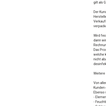
gilt als
Der Kun
Herstell
Verkaufs
verpack
Wird fes
dann wir
Rechnung
Das Prod
welche 
nicht ab
desinfe
Weitere
Von all
Kunden o
Ebenso w
- Eleme
- Feucht