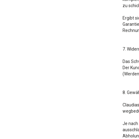
zu schic
Ergibt s
Garantie
Rechnung
7. Wider
Das Schw
Der Kun
(Werden 
8. Gewäh
Claudias
wegbedu
Je nach 
ausschla
Abholung