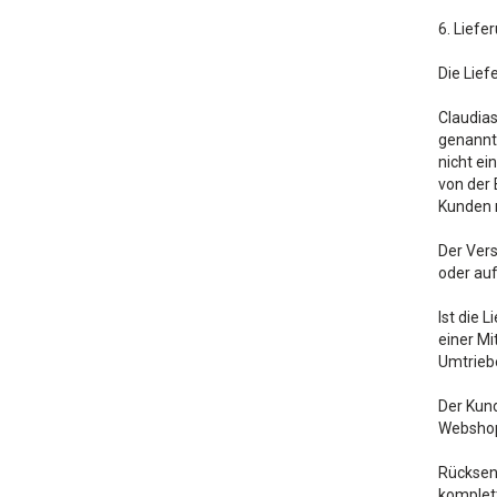
6. Liefe
Die Lief
Claudias
genannte
nicht ei
von der 
Kunden 
Der Ver
oder au
Ist die 
einer Mi
Umtriebe
Der Kund
Webshop 
Rücksen
komplet