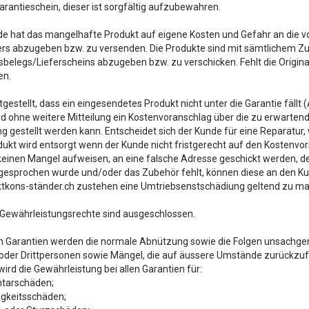
 Garantieschein, dieser ist sorgfältig aufzubewahren.
de hat das mangelhafte Produkt auf eigene Kosten und Gefahr an die 
ers abzugeben bzw. zu versenden. Die Produkte sind mit sämtlichem Zu
belegs/Lieferscheins abzugeben bzw. zu verschicken. Fehlt die Origina
en.
tgestellt, dass ein eingesendetes Produkt nicht unter die Garantie fällt
d ohne weitere Mitteilung ein Kostenvoranschlag über die zu erwartend
 gestellt werden kann. Entscheidet sich der Kunde für eine Reparatur,
ukt wird entsorgt wenn der Kunde nicht fristgerecht auf den Kostenvo
keinen Mangel aufweisen, an eine falsche Adresse geschickt werden, 
gesprochen wurde und/oder das Zubehör fehlt, können diese an den Kun
ktkons-ständer.ch zustehen eine Umtriebsenstschädiung geltend zu m
 Gewährleistungsrechte sind ausgeschlossen.
en Garantien werden die normale Abnützung sowie die Folgen unsachg
der Drittpersonen sowie Mängel, die auf äussere Umstände zurückzufüh
ird die Gewährleistung bei allen Garantien für:
ntarschäden;
igkeitsschäden;