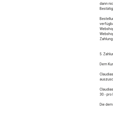
dann nic
Bestätig
Bestell
verfügba
Webshop 
Webshop 
Zahlung 
5. Zahl
Dem Kun
Claudia
auszusch
Claudia
30.- pr
Die dem 