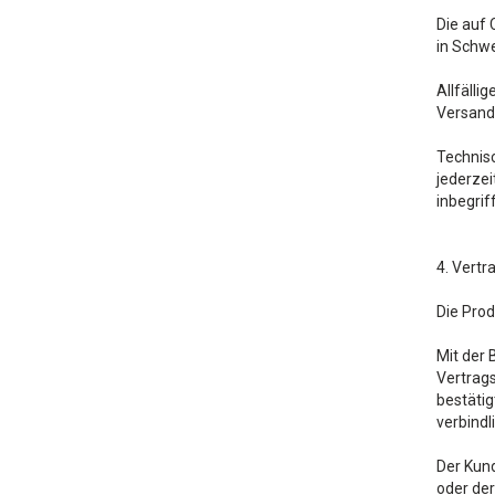
Die auf 
in Schwe
Allfälli
Versand
Technis
jederzei
inbegrif
4. Vertr
Die Prod
Mit der 
Vertrags
bestätig
verbindl
Der Kund
oder der